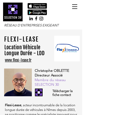
RÉSEAU D'ENTREPRISES EXIGEANT
FLEXI-LEASE
Location Véhicule
Longue
Durée - LDD
www.flexi-lease.fr
Christophe OBLETTE
Directeur Associé
Membre du réseau
SELECTION 30
Télécharger la
fiche contact
Flexi-Lease
, acteur incontournable de la location
longue durée de véhicules à Nîmes depuis 2003,
se positionne comme le spécialiste innovant pour